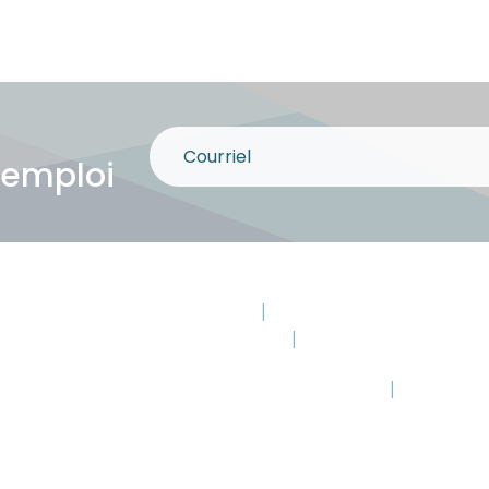
 emploi
Montmagny
|
Saint-Paul-de-Montm
Saint-Pamphile
|
Saint-Jean-Port-Jo
Téléphone : 418 248-9559
|
Sans frai
POLITIQUE DE CONFIDENTIALITÉ