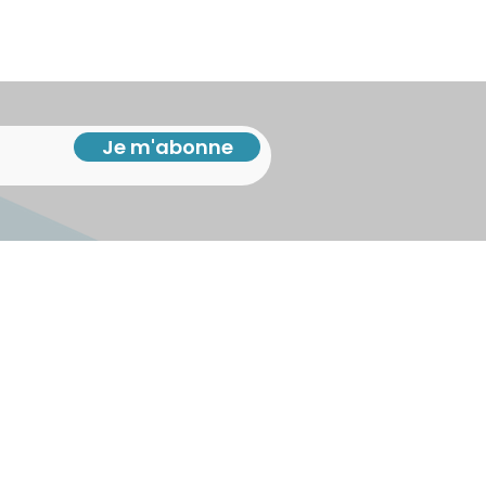
Je m'abonne
iny
li
s : 1-877-337-9559