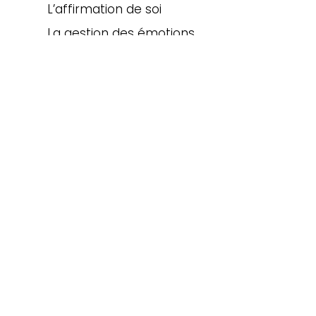
L’affirmation de soi
La gestion des émotions
La gestion du stress et
de l’anxiété
La communication
interpersonnelle
La motivation au travail
La gestion des conflits
L’équilibre travail et vie
personnelle