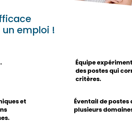
fficace
r un emploi !
.
Équipe expériment
des postes qui co
critères.
niques et
Éventail de postes
ons
plusieurs domaines
ses.