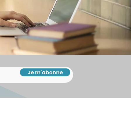
Je m'abonne
iny
li