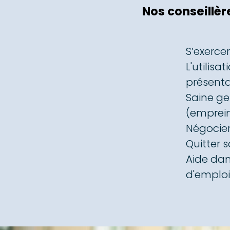
Nos conseillèr
S’exerce
L'utilisa
présenta
Saine ge
(emprein
Négocier
Quitter 
Aide dan
d'emploi