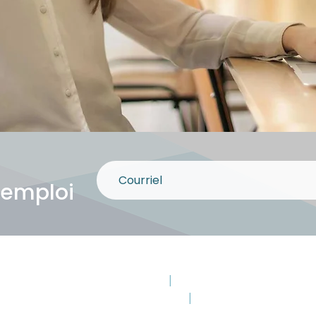
 emploi
Montmagny
|
Saint-Paul-de-Montm
Saint-Pamphile
|
Saint-Jean-Port-Jo