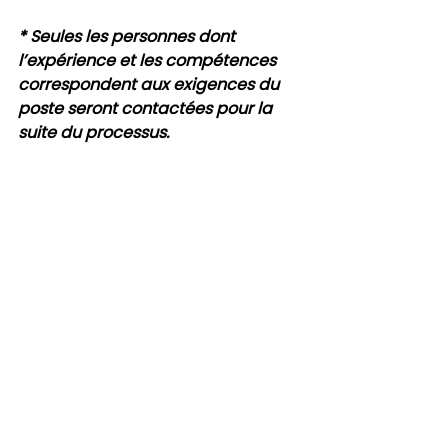
* Seules les personnes dont 
l’expérience et les compétences 
correspondent aux exigences du 
poste seront contactées pour la 
suite du processus.
Fais parvenir ton curriculum 
vitae à
Suzanne Gagné, partenaire 
d'affaires RH
En personne, au 68, rue St-Louis, 
Montmagny G5V 1M7
Par téléphone au 418-248-9559, 
poste 208
Par courriel à 
recrutement@lecare.ca