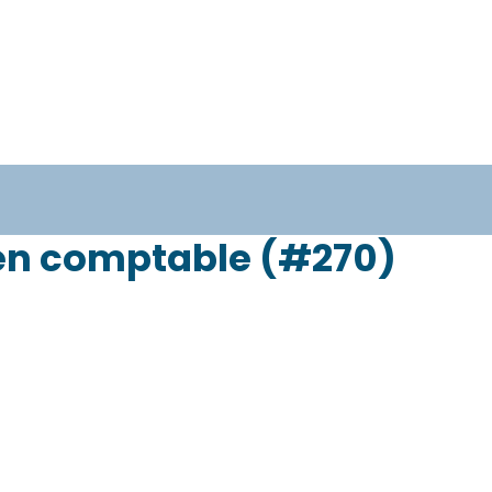
À propos
Services aux personnes
Services aux e
en comptable (#270)