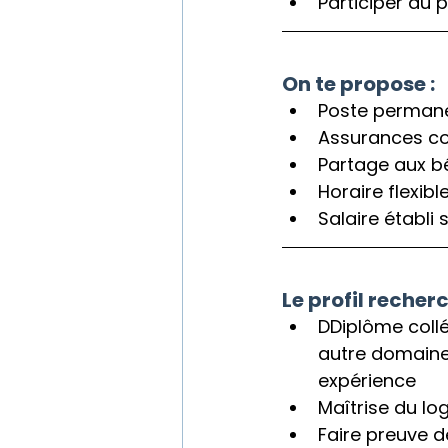
Participer au
On te propose :
Poste permane
Assurances co
Partage aux b
Horaire flexibl
Salaire établi
Le profil recherc
D
Diplôme collé
autre domaine 
expérience
Maîtrise du lo
Faire preuve de