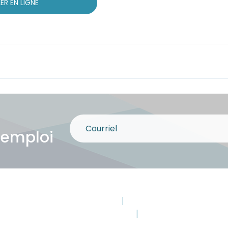
ER EN LIGNE
 emploi
Montmagny
|
Saint-Paul-de-Montm
Saint-Pamphile
|
Saint-Jean-Port-Jo