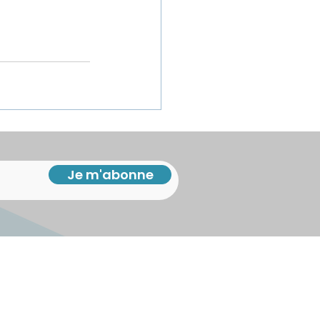
Je m'abonne
iny
li