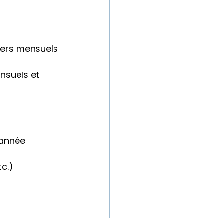
iers mensuels
nsuels et 
’année 
c.)